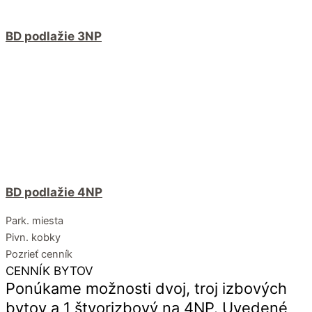
BD podlažie 3NP
BD podlažie 4NP
Park. miesta
Pivn. kobky
Pozrieť cenník
CENNÍK BYTOV
Ponúkame možnosti dvoj, troj izbových
bytov a 1 štvorizbový na 4NP. Uvedené