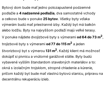
Bytový dom bude mať jedno polozapustené podzemné
podlažie a
4 nadzemné podlažia
, dva samostatné vchody
a celkovo bude v ponuke
25 bytov
. Všetky byty vďaka
výmerám budú mať priestranné izby. Každý byt má balkón
alebo lodžiu. Byty na najvyššom podlaží majú veľké terasy.
2
V ponuke nájdete dvojizbové byty s výmerami
od 64 do 73 m
,
2
trojizbové byty s výmerami
od 77 do 115 m
a jeden
2
štvorizbový byt s výmerou
131 m
.
Každý klient má možnosť
dokúpiť si pivnicu a vnútorné garážové státie. Byty budú
vybavené vyšším štandardom stavebných materiálov a to:
okná s izolačným trojsklom, stropné chladenie a kúrenie,
pričom každý byt bude mať vlastnú bytovú stanicu, prípravu na
decentrálnu rekuperáciu izieb.