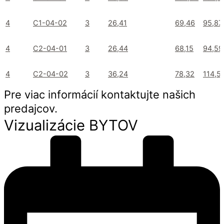
4
C1-04-02
3
26,41
69,46
95,87
4
C2-04-01
3
26,44
68,15
94,59
4
C2-04-02
3
36,24
78,32
114,5
Pre viac informácií kontaktujte našich
predajcov.
Vizualizácie BYTOV