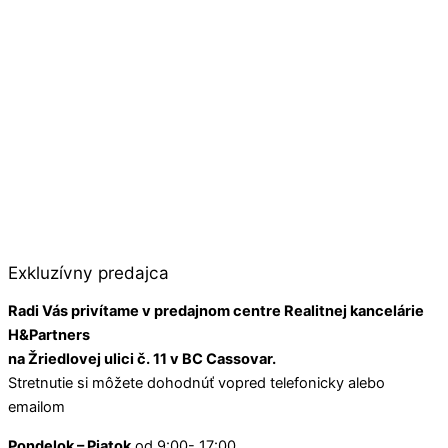
Exkluzívny predajca
Radi Vás privítame v predajnom centre Realitnej kancelárie
H&Partners
na Žriedlovej ulici č. 11 v BC Cassovar.
Stretnutie si môžete dohodnúť vopred telefonicky alebo
emailom
Pondelok – Piatok
od 9:00- 17:00