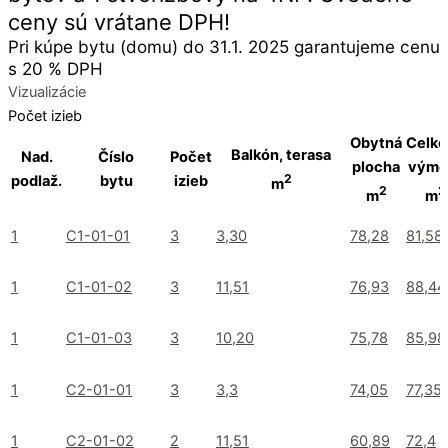
ceny sú vrátane DPH!
Pri kúpe bytu (domu) do 31.1. 2025 garantujeme cenu
s 20 % DPH
Vizualizácie
Počet izieb
Obytná
Celko
Balkón, terasa
Nad.
Číslo
Počet
plocha
výme
2
podlaž.
bytu
izieb
m
2
2
m
m
1
C1-01-01
3
3,30
78,28
81,58
1
C1-01-02
3
11,51
76,93
88,44
1
C1-01-03
3
10,20
75,78
85,98
1
C2-01-01
3
3,3
74,05
77,35
1
C2-01-02
2
11,51
60,89
72,4